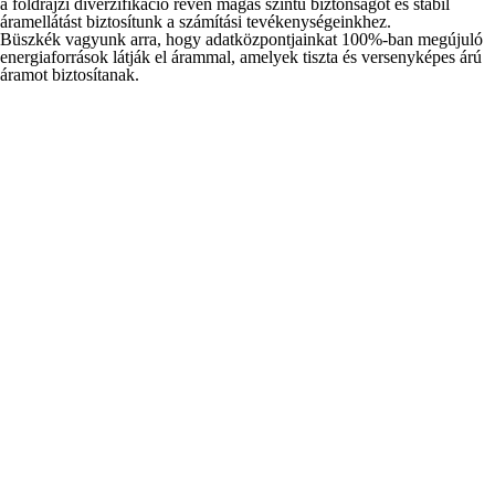
a földrajzi diverzifikáció révén magas szintű biztonságot és stabil
áramellátást biztosítunk a számítási tevékenységeinkhez.
Büszkék vagyunk arra, hogy adatközpontjainkat 100%-ban megújuló
energiaforrások látják el árammal, amelyek tiszta és versenyképes árú
áramot biztosítanak.
Víz-
és
szélenergia
kiegyenlítés
Észak-
Svédországban
Tovább
Erőművi
Veszteséghő-
kihasználtság
átadás
javítás
Közép-
Új-
Svédországban
Zélandon
Tovább
Tovább