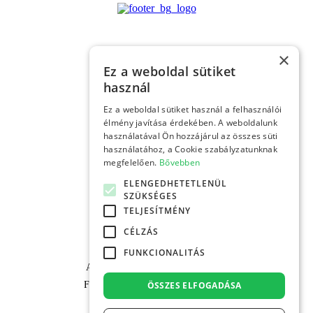
×
Ez a weboldal sütiket
©2026, GREENHASH
használ
Ez a weboldal sütiket használ a felhasználói
MIT CSINÁLUNK?
élmény javítása érdekében. A weboldalunk
ADATKÖZPONTOK
használatával Ön hozzájárul az összes süti
használatához, a Cookie szabályzatunknak
KÖZZÉTÉTELEK
megfelelően.
Bővebben
ELENGEDHETETLENÜL
MÉDIAMEGJELENÉSEK
SZÜKSÉGES
HÍREK
TELJESÍTMÉNY
CÉLZÁS
KAPCSOLAT
FUNKCIONALITÁS
ADATVÉDELMI TÁJÉKOZTATÓ
ÖSSZES ELFOGADÁSA
FELHASZNÁLÁSI FELTÉTELEK