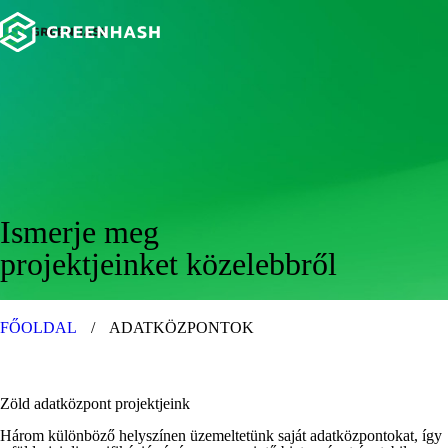
Ismerje meg
projektjeinket közelebbről
FŐOLDAL
/
ADATKÖZPONTOK
Zöld adatközpont projektjeink
Három különböző helyszínen üzemeltetünk saját adatközpontokat, így