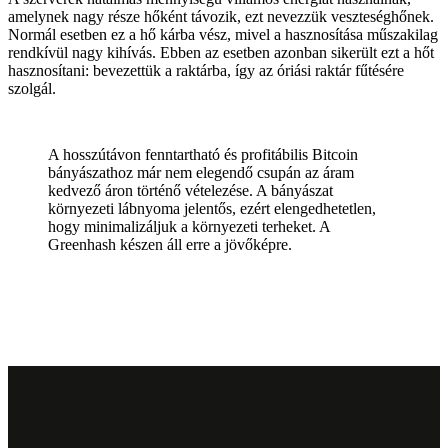
amelynek nagy része hőként távozik, ezt nevezzük veszteséghőnek.
Normál esetben ez a hő kárba vész, mivel a hasznosítása műszakilag
rendkívül nagy kihívás. Ebben az esetben azonban sikerült ezt a hőt
hasznosítani: bevezettük a raktárba, így az óriási raktár fűtésére
szolgál.
A hosszútávon fenntartható és profitábilis Bitcoin
bányászathoz már nem elegendő csupán az áram
kedvező áron történő vételezése. A bányászat
környezeti lábnyoma jelentős, ezért elengedhetetlen,
hogy minimalizáljuk a környezeti terheket. A
Greenhash készen áll erre a jövőképre.