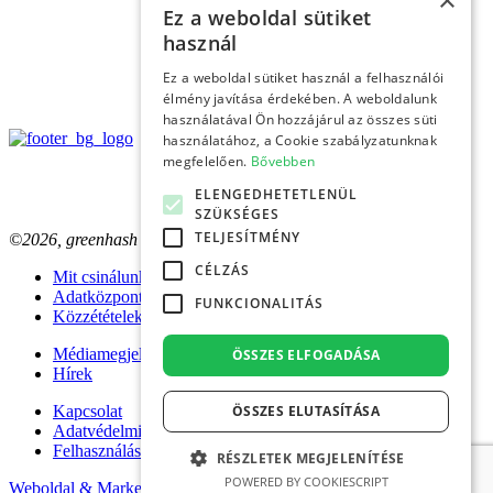
×
Ez a weboldal sütiket
használ
Ez a weboldal sütiket használ a felhasználói
élmény javítása érdekében. A weboldalunk
használatával Ön hozzájárul az összes süti
használatához, a Cookie szabályzatunknak
megfelelően.
Bővebben
ELENGEDHETETLENÜL
SZÜKSÉGES
TELJESÍTMÉNY
©2026, greenhash
CÉLZÁS
Mit csinálunk?
Adatközpontok
FUNKCIONALITÁS
Közzétételek
Médiamegjelenések
ÖSSZES ELFOGADÁSA
Hírek
Kapcsolat
ÖSSZES ELUTASÍTÁSA
Adatvédelmi tájékoztató
Felhasználási feltételek
RÉSZLETEK MEGJELENÍTÉSE
POWERED BY COOKIESCRIPT
Weboldal & Marketing