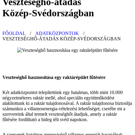
Veszteséghő-átadás
Közép-Svédországban
FŐOLDAL
/
ADATKÖZPONTOK
/
VESZTESÉGHŐ-ÁTADÁS KÖZÉP-SVÉDORSZÁGBAN
Veszteséghő hasznosítása egy raktárépület fűtésére
Két adatközpontot telepítettünk egy hatalmas, több mint 10.000
négyzetméteres raktár mellé, ahol speciális együttműködést
alakítottunk ki a raktár tulajdonosával. A raktár tulajdonosa biztosítja
számunkra a villamosenergia-vételezési lehetőséget, cserébe mi a
szervereink által termelt veszteséghőt átadjuk, amely a raktár
fűtésére fordítható a hideg téli svéd napokon.
A szerverek hatalmas mennyiségű villamos energiát használnak,