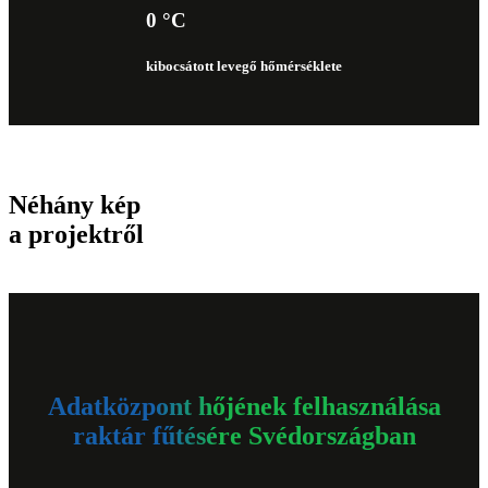
0 °C
kibocsátott levegő hőmérséklete
Néhány kép
a projektről
Adatközpont hőjének felhasználása
raktár fűtésére Svédországban