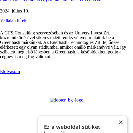
2024. július 10.
Vállalati hírek
A GFS Consulting szervezésében és az Univerz Invest Zrt.
közreműködésével sikeres üzleti rendezvényen mutattuk be a
Greenhash márkánkat. Az Enerhash Technologies Zrt. fejlődése
elérkezett egy olyan stádiumba, amikor önálló márkanévvé vált, így
született meg első lépésben a Greenhash, a későbbiekben pedig a
cégnév is meg fog változni.
Elolvasom
×
Ez a weboldal sütiket
©2026, GREENHASH