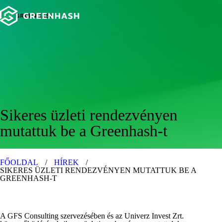
Sikeres üzleti rendezvényen
mutattuk be a Greenhash-t
FŐOLDAL
/
HÍREK
/
SIKERES ÜZLETI RENDEZVÉNYEN MUTATTUK BE A
GREENHASH-T
A GFS Consulting szervezésében és az Univerz Invest Zrt.