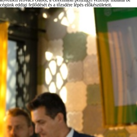
cégünk eddigi fejlődését és a tőzsdére lépés előkészületeit.