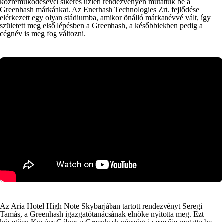
közreműködésével sikeres üzleti rendezvényen mutattuk be a
Greenhash márkánkat. Az Enerhash Technologies Zrt. fejlődése
elérkezett egy olyan stádiumba, amikor önálló márkanévvé vált, így
született meg első lépésben a Greenhash, a későbbiekben pedig a
cégnév is meg fog változni.
Az Aria Hotel High Note Skybarjában tartott rendezvényt
Seregi
Tamás, a Greenhash igazgatótanácsának elnöke
nyitotta meg. Ezt
követően
Kovács Gábor, a Greenhash pénzügyi vezetője
mutatta be