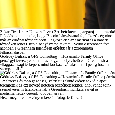
Zakar Tivadar, az Univerz Invest Zrt. befektetési igazgatója a nemzetk
Előadásában kiemelte, hogy Bitcoin bányászattal foglalkozó cég nincs
más az európai tőzsdepiacon. Legközelebb az amerikai és a kanadai
tőzsdéken lehet Bitcoin bányászatba fektetni. Velük összehasonlítva
azonban a Greenhash jelentősen előrébb jár a zöldenergia
felhasználásban.
Gödrösy Balázs, a GFS Consulting – Hozaminfo Family Office
pénzügyi tervezője bemutatta, hogyan helyezhető el a Greenhash a
világgazdasági térképen, mind kockázatvállalás, mind pedig hozam
szempontjából.
Gödrösy Balázs, a GFS Consulting – Hozaminfo Family Office pénzügyi 
Az érdekes és több gazdasági kérdést is érintő előadások jó alapot
teremtettek az ezt követő kötetlen beszélgetésekhez, ahol vendégeink
személyesen is találkozhattak a Greenhash munkatársaival és
megismerhették cégünk jövőbeli terveit.
Nézd meg a rendezvényen készült fotógalériánkat!