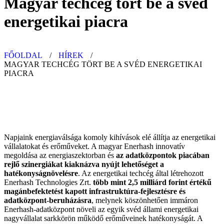
Magyar techcég tört be a svéd
energetikai piacra
FŐOLDAL
/
HÍREK
/
MAGYAR TECHCÉG TÖRT BE A SVÉD ENERGETIKAI
PIACRA
Napjaink energiaválsága komoly kihívások elé állítja az energetikai
vállalatokat és erőműveket. A magyar Enerhash innovatív
megoldása az energiaszektorban és
az adatközpontok piacában
rejlő szinergiákat kiaknázva nyújt lehetőséget a
hatékonyságnövelésre
. Az energetikai techcég által létrehozott
Enerhash Technologies Zrt.
több mint 2,5 milliárd forint értékű
magánbefektetést kapott infrastruktúra-fejlesztésre és
adatközpont-beruházásra
, melynek köszönhetően immáron
Enerhash-adatközpont növeli az egyik svéd állami energetikai
nagyvállalat sarkkörön működő erőműveinek hatékonyságát. A