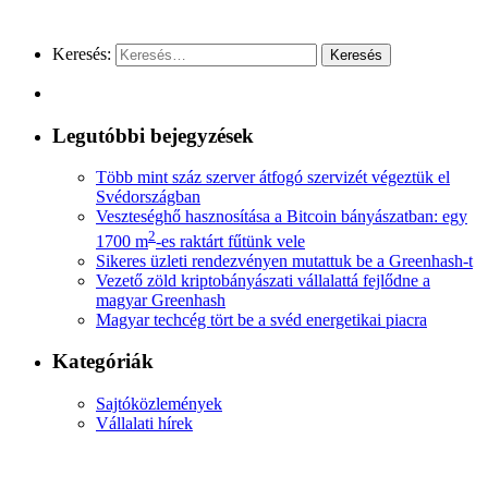
Keresés:
Legutóbbi bejegyzések
Több mint száz szerver átfogó szervizét végeztük el
Svédországban
Veszteséghő hasznosítása a Bitcoin bányászatban: egy
2
1700 m
-es raktárt fűtünk vele
Sikeres üzleti rendezvényen mutattuk be a Greenhash-t
Vezető zöld kriptobányászati vállalattá fejlődne a
magyar Greenhash
Magyar techcég tört be a svéd energetikai piacra
Kategóriák
Sajtóközlemények
Vállalati hírek