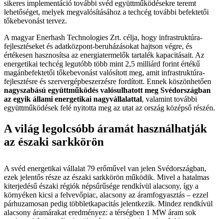
sikeres implementáció további svéd együttműködésekre teremt
lehetőséget, melyek megvalósításához a techcég további befektetői
tőkebevonást tervez.
A magyar Enerhash Technologies Zrt. célja, hogy infrastruktúra-
fejlesztéseket és adatközpont-beruházásokat hajtson végre, és
értékesen hasznosítsa az energiatermelők tartalék kapacitásait. Az
energetikai techcég legutóbb több mint 2,5 milliárd forint értékű
magánbefektetői tőkebevonást valósított meg, amit infrastruktúra-
fejlesztésre és szervergépbeszerzésre fordított. Ennek köszönhetően
nagyszabású együttműködés valósulhatott meg Svédországban
az egyik állami energetikai nagyvállalattal
, valamint további
együttműködések felé nyitotta meg az utat az ország középső részén.
A világ legolcsóbb áramát használhatják
az északi sarkkörön
A svéd energetikai vállalat 79 erőművel van jelen Svédországban,
ezek jelentős része az északi sarkkörön működik. Mivel a hatalmas
kiterjedésű északi régiók népsűrűsége rendkívül alacsony, így a
környéken kicsi a felvevőpiac, alacsony az áramfogyasztás – ezzel
párhuzamosan pedig többletkapacitás jelentkezik. Mindez rendkívül
alacsony áramárakat eredményez: a térségben 1 MW áram sok