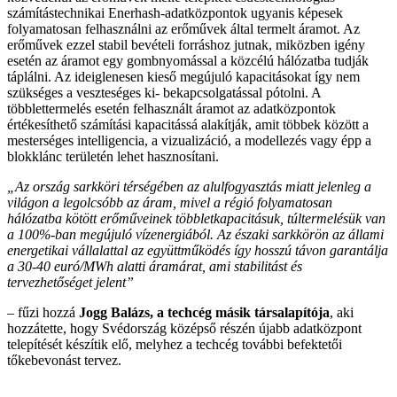
számítástechnikai Enerhash-adatközpontok ugyanis képesek
folyamatosan felhasználni az erőművek által termelt áramot. Az
erőművek ezzel stabil bevételi forráshoz jutnak, miközben igény
esetén az áramot egy gombnyomással a közcélú hálózatba tudják
táplálni. Az ideiglenesen kieső megújuló kapacitásokat így nem
szükséges a veszteséges ki- bekapcsolgatással pótolni. A
többlettermelés esetén felhasznált áramot az adatközpontok
értékesíthető számítási kapacitássá alakítják, amit többek között a
mesterséges intelligencia, a vizualizáció, a modellezés vagy épp a
blokklánc területén lehet hasznosítani.
„Az ország sarkköri térségében az alulfogyasztás miatt jelenleg a
világon a legolcsóbb az áram, mivel a régió folyamatosan
hálózatba kötött erőműveinek többletkapacitásuk, túltermelésük van
a 100%-ban megújuló vízenergiából. Az északi sarkkörön az állami
energetikai vállalattal az együttműködés így hosszú távon garantálja
a 30-40 euró/MWh alatti áramárat, ami stabilitást és
tervezhetőséget jelent”
– fűzi hozzá
Jogg Balázs, a techcég másik társalapítója
, aki
hozzátette, hogy Svédország középső részén újabb adatközpont
telepítését készítik elő, melyhez a techcég további befektetői
tőkebevonást tervez.