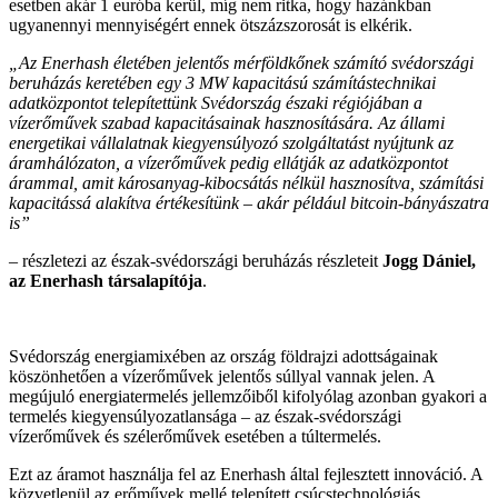
esetben akár 1 euróba kerül, míg nem ritka, hogy hazánkban
ugyanennyi mennyiségért ennek ötszázszorosát is elkérik.
„Az Enerhash életében jelentős mérföldkőnek számító svédországi
beruházás keretében egy 3 MW kapacitású számítástechnikai
adatközpontot telepítettünk Svédország északi régiójában a
vízerőművek szabad kapacitásainak hasznosítására. Az állami
energetikai vállalatnak kiegyensúlyozó szolgáltatást nyújtunk az
áramhálózaton, a vízerőművek pedig ellátják az adatközpontot
árammal, amit károsanyag-kibocsátás nélkül hasznosítva, számítási
kapacitássá alakítva értékesítünk – akár például bitcoin-bányászatra
is”
– részletezi az észak-svédországi beruházás részleteit
Jogg Dániel,
az Enerhash társalapítója
.
Svédország energiamixében az ország földrajzi adottságainak
köszönhetően a vízerőművek jelentős súllyal vannak jelen. A
megújuló energiatermelés jellemzőiből kifolyólag azonban gyakori a
termelés kiegyensúlyozatlansága – az észak-svédországi
vízerőművek és szélerőművek esetében a túltermelés.
Ezt az áramot használja fel az Enerhash által fejlesztett innováció. A
közvetlenül az erőművek mellé telepített csúcstechnológiás