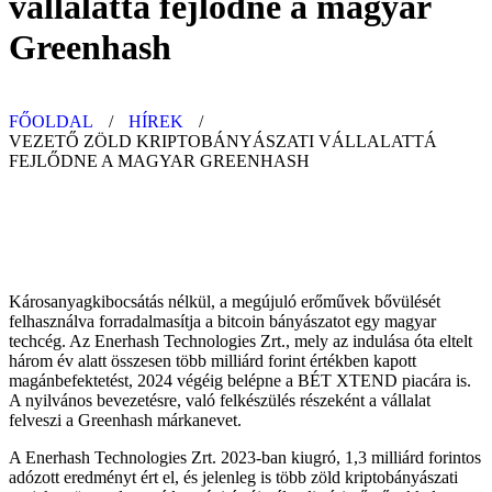
vállalattá fejlődne a magyar
Greenhash
FŐOLDAL
/
HÍREK
/
VEZETŐ ZÖLD KRIPTOBÁNYÁSZATI VÁLLALATTÁ
FEJLŐDNE A MAGYAR GREENHASH
Károsanyagkibocsátás nélkül, a megújuló erőművek bővülését
felhasználva forradalmasítja a bitcoin bányászatot egy magyar
techcég. Az Enerhash Technologies Zrt., mely az indulása óta eltelt
három év alatt összesen több milliárd forint értékben kapott
magánbefektetést, 2024 végéig belépne a BÉT XTEND piacára is.
A nyilvános bevezetésre, való felkészülés részeként a vállalat
felveszi a Greenhash márkanevet.
A Enerhash Technologies Zrt. 2023-ban kiugró, 1,3 milliárd forintos
adózott eredményt ért el, és jelenleg is több zöld kriptobányászati