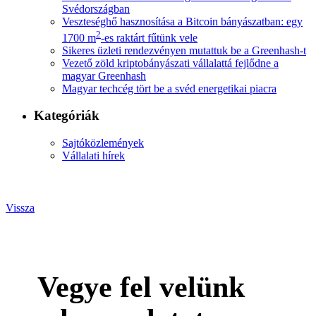
Svédországban
Veszteséghő hasznosítása a Bitcoin bányászatban: egy
2
1700 m
-es raktárt fűtünk vele
Sikeres üzleti rendezvényen mutattuk be a Greenhash-t
Vezető zöld kriptobányászati vállalattá fejlődne a
magyar Greenhash
Magyar techcég tört be a svéd energetikai piacra
Kategóriák
Sajtóközlemények
Vállalati hírek
Vissza
Vegye fel velünk