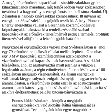
A megújuló-erőművek kapacitásai a csúcsidőszakokban gyakran
kihasználatlanok maradnak, míg felhős időben vagy szélcsendben
továbbra is a hagyományos energiaforrásokra kell támaszkodni. Új-
Zélandon is hasonló kihívásokkal szembesülnek. Itt ugyanis az
energiamix 86 százalékát megújulók teszik ki. A helyi Pioneer
Energy energetikai vállalat a Greenhash közreműködésével
kriptobányákkal aknázza ki a rendelkezésre álló szabad
kapacitásokat az erőművek teljesítményét pedig a termelési profiljuk
ütemezésével állítják be a lehető legjobb hatásfokra.
Nagyszabású együttműködés valósul meg Svédországban is, ahol
egy 79 erőművel rendelkező vállalat mellé telepített a Greenhash
egy 3 MW kapacitású számítástechnikai adatközpontot a
vízerőművek szabad kapacitásainak hasznosítására. A sarkköri
térségében, ahol az alulfogyasztás miatt jelenleg a világon a
legolcsóbb az áram, a régió erőműveinek túltermelésük van a 100
százalékban megújuló vízenergiából. Az állami energetikai
vállalatnak kiegyensúlyozó szolgáltatást nyújt a magyar techcég az
áramhálózaton, a vízerőművek pedig ellátják az adatközpontot
árammal, amit károsanyag- kibocsátás nélkül, számítási kapacitássá
alakítva értékesíthetnek például bitcoin-bányászatra is.
Fontos küldetésünknek tekintjük a megújuló
energiaforrásokra való globális átállás támogatását és
gyorsítását. Technológiánk iránt egyre nagyobb az