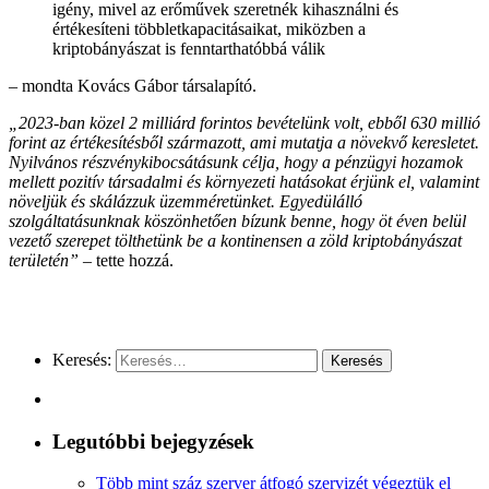
igény, mivel az erőművek szeretnék kihasználni és
értékesíteni többletkapacitásaikat, miközben a
kriptobányászat is fenntarthatóbbá válik
– mondta Kovács Gábor társalapító.
„2023-ban közel 2 milliárd forintos bevételünk volt, ebből 630 millió
forint az értékesítésből származott, ami mutatja a növekvő keresletet.
Nyilvános részvénykibocsátásunk célja, hogy a pénzügyi hozamok
mellett pozitív társadalmi és környezeti hatásokat érjünk el, valamint
növeljük és skálázzuk üzemméretünket. Egyedülálló
szolgáltatásunknak köszönhetően bízunk benne, hogy öt éven belül
vezető szerepet tölthetünk be a kontinensen a zöld kriptobányászat
területén”
– tette hozzá.
Keresés:
Legutóbbi bejegyzések
Több mint száz szerver átfogó szervizét végeztük el