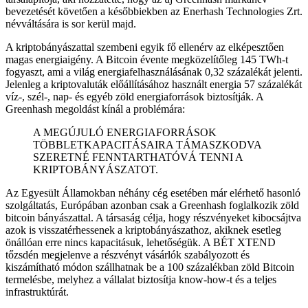
bevezetését követően a későbbiekben az Enerhash Technologies Zrt.
névváltására is sor kerül majd.
A kriptobányászattal szembeni egyik fő ellenérv az elképesztően
magas energiaigény. A Bitcoin évente megközelítőleg 145 TWh-t
fogyaszt, ami a világ energiafelhasználásának 0,32 százalékát jelenti.
Jelenleg a kriptovaluták előállításához használt energia 57 százalékát
víz-, szél-, nap- és egyéb zöld energiaforrások biztosítják. A
Greenhash megoldást kínál a problémára:
A MEGÚJULÓ ENERGIAFORRÁSOK
TÖBBLETKAPACITÁSAIRA TÁMASZKODVA
SZERETNÉ FENNTARTHATÓVÁ TENNI A
KRIPTOBÁNYÁSZATOT.
Az Egyesült Államokban néhány cég esetében már elérhető hasonló
szolgáltatás, Európában azonban csak a Greenhash foglalkozik zöld
bitcoin bányászattal. A társaság célja, hogy részvényeket kibocsájtva
azok is visszatérhessenek a kriptobányászathoz, akiknek esetleg
önállóan erre nincs kapacitásuk, lehetőségük. A BÉT XTEND
tőzsdén megjelenve a részvényt vásárlók szabályozott és
kiszámítható módon szállhatnak be a 100 százalékban zöld Bitcoin
termelésbe, melyhez a vállalat biztosítja know-how-t és a teljes
infrastruktúrát.