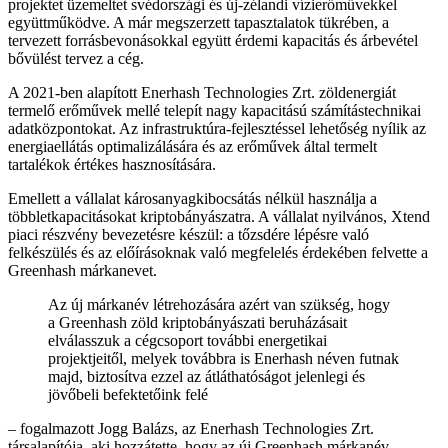
projektet üzemeltet svédországi és új-zélandi vízierőművekkel
együttműködve. A már megszerzett tapasztalatok tükrében, a
tervezett forrásbevonásokkal együtt érdemi kapacitás és árbevétel
bővülést tervez a cég.
A 2021-ben alapított Enerhash Technologies Zrt. zöldenergiát
termelő erőművek mellé telepít nagy kapacitású számítástechnikai
adatközpontokat. Az infrastruktúra-fejlesztéssel lehetőség nyílik az
energiaellátás optimalizálására és az erőművek által termelt
tartalékok értékes hasznosítására.
Emellett a vállalat károsanyagkibocsátás nélkül használja a
többletkapacitásokat kriptobányászatra. A vállalat nyilvános, Xtend
piaci részvény bevezetésre készül: a tőzsdére lépésre való
felkészülés és az előírásoknak való megfelelés érdekében felvette a
Greenhash márkanevet.
Az új márkanév létrehozására azért van szükség, hogy
a Greenhash zöld kriptobányászati beruházásait
elválasszuk a cégcsoport további energetikai
projektjeitől, melyek továbbra is Enerhash néven futnak
majd, biztosítva ezzel az átláthatóságot jelenlegi és
jövőbeli befektetőink felé
– fogalmazott Jogg Balázs, az Enerhash Technologies Zrt.
társalapítója, aki hozzátette, hogy az új Greenhash márkanév