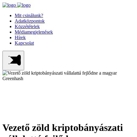
Mit csinálunk?
Adatközpontok
Közzétételek
Médiamegjelenések
Hírek
Kapcsolat
Vezető zöld kriptobányászati